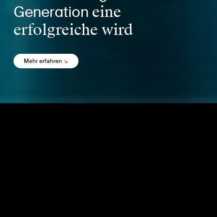
Generation
eine
erfolgreiche wird
Mehr erfahren
↘
Leistungen
DNA-Analyse
Corporate Design
Fotografie & Bewegtbild
Web & E-Commerce