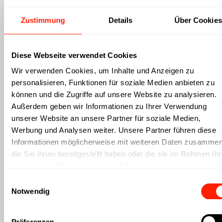
Zustimmung
Details
Über Cookies
Diese Webseite verwendet Cookies
Wir verwenden Cookies, um Inhalte und Anzeigen zu
Markenführung heißt: verstehen.
personalisieren, Funktionen für soziale Medien anbieten zu
können und die Zugriffe auf unsere Website zu analysieren.
Außerdem geben wir Informationen zu Ihrer Verwendung
unserer Website an unsere Partner für soziale Medien,
Werbung und Analysen weiter. Unsere Partner führen diese
Informationen möglicherweise mit weiteren Daten zusammen
Unternehmen lassen sich vergleichen.
die Sie ihnen bereitgestellt haben oder die sie im Rahmen Ihr
Marken nicht. Während Produkte
Nutzung der Dienste gesammelt haben.
kopierbar sind, entsteht echte
Einwilligungsauswahl
Notwendig
Differenzierung durch Identität. Branding
ist kein Design-Thema, sondern ein
Präferenzen