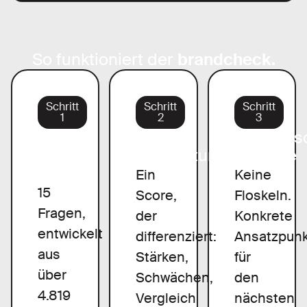
So funktioniert der
brandcheck.
Schritt
Schritt
Schritt
1
2
3
5-
Sofort-
Strategis
Säulen-
Auswertung
Impulse
Analyse
Ein
Keine
15
Score,
Floskeln.
Fragen,
der
Konkrete
entwickelt
differenziert:
Ansatzpun
aus
Stärken,
für
über
Schwächen,
den
4.819
Vergleich
nächsten