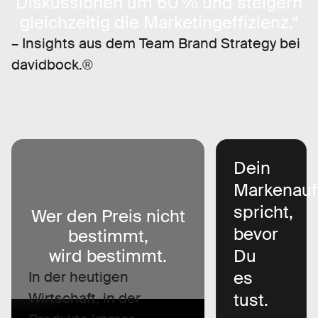
Diskussionen um 60 % und steigern
gleichzeitig die Marketingeffizienz.“
– Insights aus dem Team Brand Strategy bei
davidbock.®
Dein
Markenauft
spricht,
Wer den Preis nicht
bevor
bestimmt,
wird bestimmt.
Du
es
In der heutigen
Wirtschaft, in der
tust.