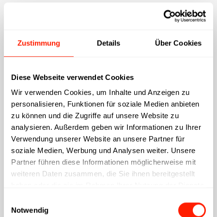
Tools und Techniken, um spannende Geschichten
aufzuspüren
Die Geschichte Deines Unternehmens liegt oft näher,
Zustimmung
Details
Über Cookies
als Du denkst. Interviewe Mitarbeiter, analysiere
Kundenfeedback oder tauche in Deine
Unternehmensgeschichte ein. Mithilfe von Storytelling-
Diese Webseite verwendet Cookies
Frameworks wie der Heldenreise kannst Du Deine
Erzählung strukturieren und dramaturgisch
Wir verwenden Cookies, um Inhalte und Anzeigen zu
ansprechend gestalten.
personalisieren, Funktionen für soziale Medien anbieten
zu können und die Zugriffe auf unsere Website zu
Inspirierende Praxisbeispiele: Corporate Stories,
analysieren. Außerdem geben wir Informationen zu Ihrer
die begeistern
Verwendung unserer Website an unsere Partner für
Ein Beispiel für eine gelungene Corporate Story ist die
soziale Medien, Werbung und Analysen weiter. Unsere
von TOMS. Das Unternehmen erzählt die Geschichte
Partner führen diese Informationen möglicherweise mit
eines einfachen Schuhkaufs, der gleichzeitig einem
weiteren Daten zusammen, die Sie ihnen bereitgestellt
Bedürftigen hilft. Diese "One for One"-Mission macht
haben oder die sie im Rahmen Ihrer Nutzung der Dienste
TOMS unverwechselbar und emotional zugänglich.
gesammelt haben.
Einwilligungsauswahl
Auch Dein Unternehmen hat solche Geschichten – Du
Notwendig
musst sie nur entdecken.